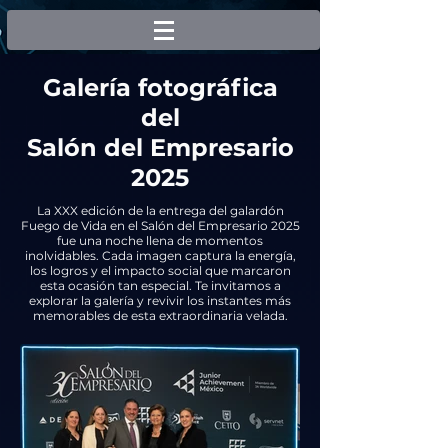
Galería fotográfica
del
Salón del Empresario
2025
La XXX edición de la entrega del galardón
Fuego de Vida en el Salón del Empresario 2025
fue una noche llena de momentos
inolvidables. Cada imagen captura la energía,
los logros y el impacto social que marcaron
esta ocasión tan especial. Te invitamos a
explorar la galería y revivir los instantes más
memorables de esta extraordinaria velada.​