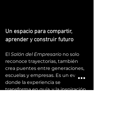
Un espacio para compartir, 
aprender y construir futuro
El 
Salón del Empresario
 no solo 
reconoce trayectorias, también 
crea puentes entre generaciones, 
escuelas y empresas. Es un evento 
donde la experiencia se 
transforma en guía, y la inspiración 
en acción.
Ser parte del Salón del Empresario 
en México es 
creer en el poder 
del ejemplo
, en el valor de educar 