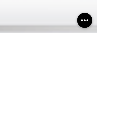
Empresariales de México. Misiones
Cumplidas del Salón del Empresario
reúne las historias de mujeres y
hombres que con visión, esfuerzo y
compromiso con la calidad han
transformado la mesa de los mexicanos
y han proyectado a nuestro país al
mundo.